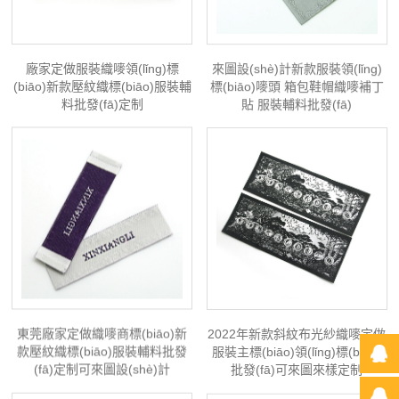
廠家定做服裝織嘜領(lǐng)標
來圖設(shè)計新款服裝領(lǐng)
(biāo)新款壓紋織標(biāo)服裝輔
標(biāo)嘜頭 箱包鞋帽織嘜補丁
料批發(fā)定制
貼 服裝輔料批發(fā)
東莞廠家定做織嘜商標(biāo)新
2022年新款斜紋布光紗織嘜定做
款壓紋織標(biāo)服裝輔料批發
服裝主標(biāo)領(lǐng)標(biāo)
(fā)定制可來圖設(shè)計
批發(fā)可來圖來樣定制