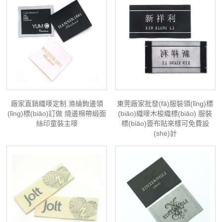
廠家直銷織嘜定制 滌綸鉤邊領
東莞廠家批發(fā)服裝領(lǐng)標
(lǐng)標(biāo)訂做 燒邊棉帶緞面
(biāo)織嘜木梭織標(biāo) 服裝
絲印童裝主嘜
標(biāo)簽布貼來樣可免費設
(shè)計