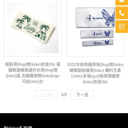
服裝領(lǐng)標(biāo)批發(fā) 電
2022年新款織嘜領(lǐng)標(biāo)
腦鉤邊機兩邊折衣領(lǐng)標
蝴蝶服裝織標(biāo) 輔料生產
(biāo)識 衣服織嘜標(biāo)logo
(chǎn)多規(guī)格嘜頭織標
可設(shè)計
(biāo)批發(fā)
1/2