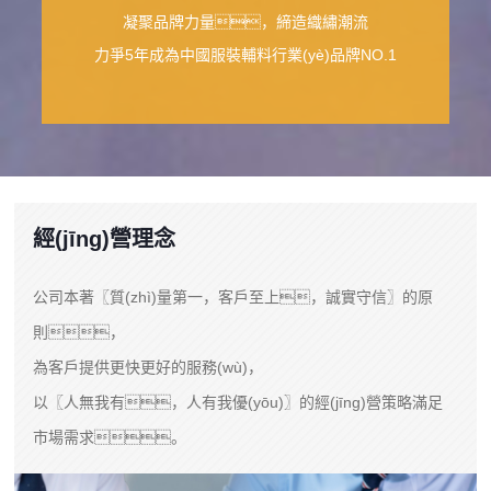
凝聚品牌力量，締造織繡潮流
力爭5年成為中國服裝輔料行業(yè)品牌NO.1
經(jīng)營理念
公司本著〖質(zhì)量第一，客戶至上，誠實守信〗的原
則，
為客戶提供更快更好的服務(wù)，
以〖人無我有，人有我優(yōu)〗的經(jīng)營策略滿足
市場需求。