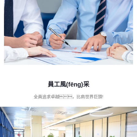
員工風(fēng)采
全員追求卓越，比肩世界巨頭!