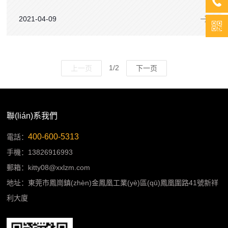
象，服裝織嘜袖章、織嘜商標(biāo)不僅讓服裝更加好
2021-04-09
看起到裝飾性作用，更能提升品牌價值，那么，
哪里服裝嘜頭質(zhì)量做好呢?新祥利輔料24年專注織嘜商
標(biāo)定制生產(chǎn)，品質(zhì)始終如一。
1/2
聯(lián)系我們
400-600-5313
電話：
手機：13826916993
郵箱：kitty08@xxlzm.com
地址：東莞市鳳崗鎮(zhèn)金鳳凰工業(yè)區(qū)鳳凰圍路41號新祥
利大廈