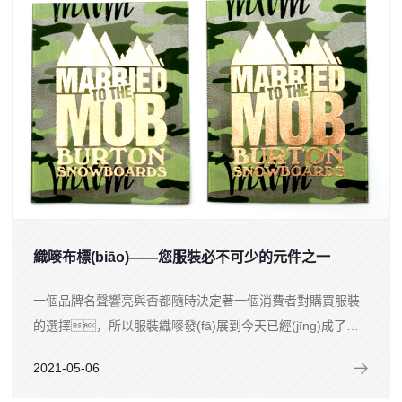
織嘜布標(biāo)——您服裝必不可少的元件之一
一個品牌名聲響亮與否都隨時決定著一個消費者對購買服裝
的選擇，所以服裝織嘜發(fā)展到今天已經(jīng)成了一
個企業(yè)可持續(xù)發(fā)展的保障?？棁O
2021-05-06
商標(biāo)不再僅僅是為了區(qū)別，更多的是考慮到
將本企業(yè)的文化內(nèi)涵向人們 傳播出去。所以很大程