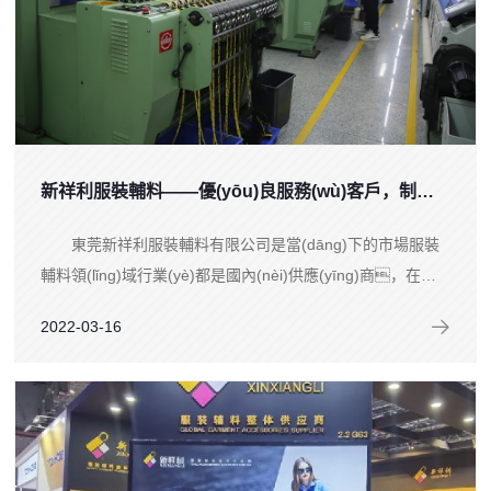
新祥利服裝輔料——優(yōu)良服務(wù)客戶，制作
高質(zhì)量產(chǎn)品
東莞新祥利服裝輔料有限公司是當(dāng)下的市場服裝
輔料領(lǐng)域行業(yè)都是國內(nèi)供應(yīng)商，在這
個過程當(dāng)中，只要是新祥利制作的產(chǎn)
2022-03-16
品已經(jīng)成為各品牌企業(yè)關(guān)注的焦點，25年
的不斷發(fā)展中，讓我們公司不斷進步，不斷突破自
我，漸漸壯大，繼而在服裝輔料其他的產(chǎn)
品等都有了品牌產(chǎn)品，而且每一種產(chǎn)品的設
(shè)計都是經(jīng)典之作，每一款產(chǎn)品，
都有一對一的服務(wù)體系，有專業(yè)的技術(shù)支